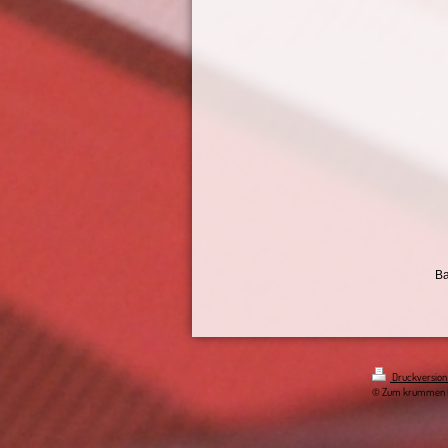
Ba
Druckversio
© Zum krummen 