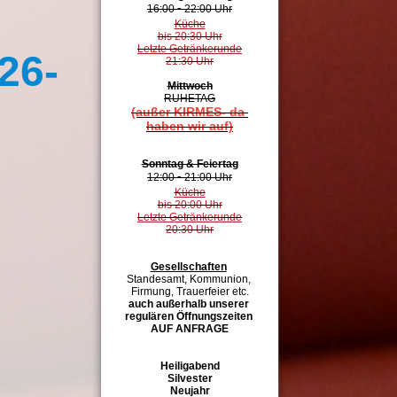
16:00 
-
 22:00 Uhr
Küche
bis 20:30 Uhr
Letzte Getränkerunde
26-
21:30 Uhr
Mittwoch
RUHETAG
(außer KIRMES- da 
haben wir auf)
Sonntag & Feiertag
12:00 
-
 21:00 Uhr
Küche
)
bis 20:00 Uhr
Letzte Getränkerunde
20:30 Uhr
Gesellschaften
Standesamt, Kommunion, 
Firmung, Trauerfeier etc.
auch außerhalb unserer 
regulären Öffnungszeiten 
AUF ANFRAGE
Heiligabend
Silvester
Neujahr