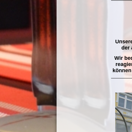
Unsere
der 
Wir be
reagie
können 