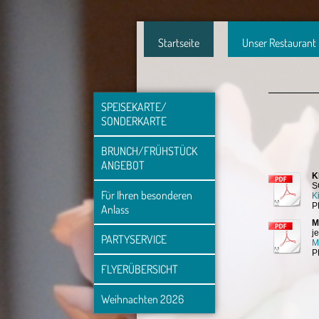
Startseite
Unser Restaurant
SPEISEKARTE/ 
SONDERKARTE
BRUNCH/FRÜHSTÜCK 
ANGEBOT
K
S
Für Ihren besonderen 
K
P
Anlass
M
j
PARTYSERVICE
M
P
FLYERÜBERSICHT
Weihnachten 2026