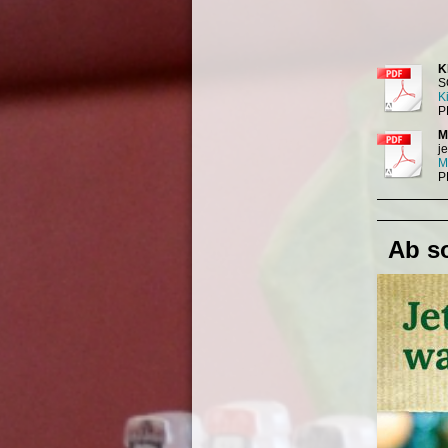
K
S
K
P
M
j
M
P
Ab so