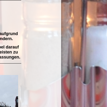
 aufgrund
ändern.
bel
darauf
eisten zu
passungen.